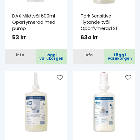
DAX Mildtvål 600ml
Tork Sensitive
Oparfymerad med
Flytande tvål
pump
Oparfymerad S1
53 kr
634 kr
Info
Lägg i
Info
Lägg i
varukorgen
varukorgen