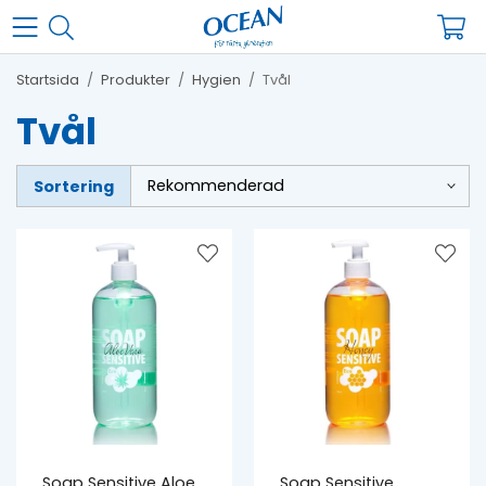
Startsida
/
Produkter
/
Hygien
/
Tvål
Tvål
Sortering
Soap Sensitive Aloe
Soap Sensitive