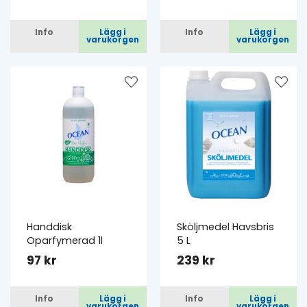
Info
Lägg i
Info
Lägg i
varukorgen
varukorgen
Handdisk
Sköljmedel Havsbris
Oparfymerad 1l
5 L
97 kr
239 kr
Info
Lägg i
Info
Lägg i
varukorgen
varukorgen