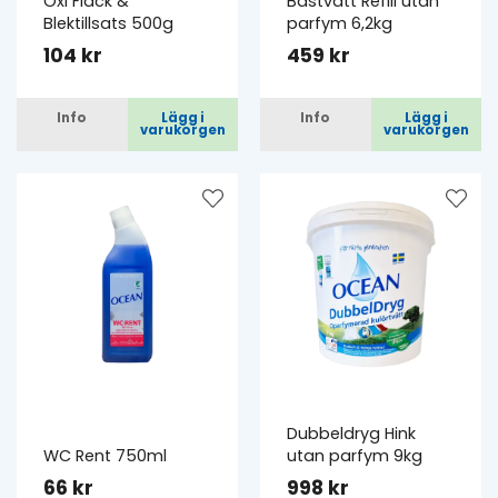
Oxi Fläck &
Bastvätt Refill utan
Blektillsats 500g
parfym 6,2kg
104 kr
459 kr
Info
Lägg i
Info
Lägg i
varukorgen
varukorgen
Dubbeldryg Hink
WC Rent 750ml
utan parfym 9kg
66 kr
998 kr