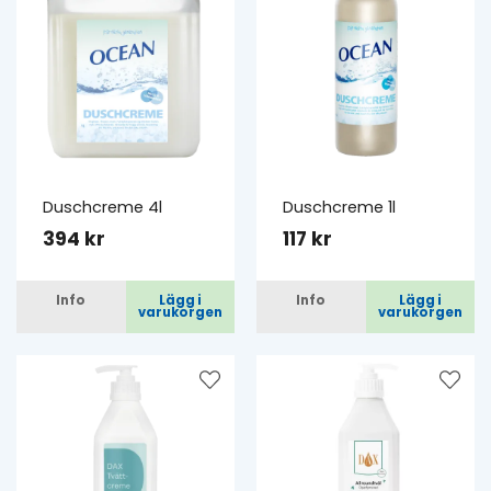
Duschcreme 4l
Duschcreme 1l
394 kr
117 kr
Info
Lägg i
Info
Lägg i
varukorgen
varukorgen