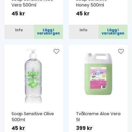
Vera 500ml
Honey 500ml
45 kr
45 kr
Info
Lägg i
Info
Lägg i
varukorgen
varukorgen
Soap Sensitive Olive
Tvålcreme Aloe Vera
500ml
5l
45 kr
399 kr