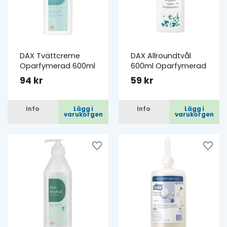
DAX Tvättcreme
DAX Allroundtvål
Oparfymerad 600ml
600ml Oparfymerad
94 kr
59 kr
Info
Lägg i
Info
Lägg i
varukorgen
varukorgen