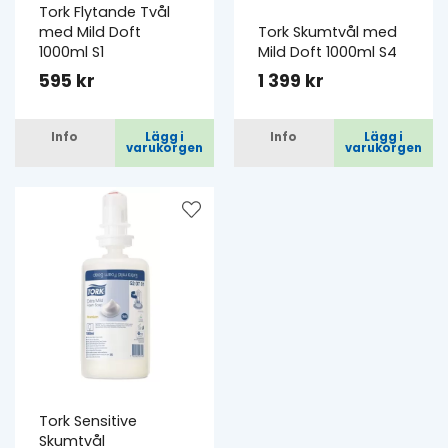
Tork Flytande Tvål
med Mild Doft
Tork Skumtvål med
1000ml S1
Mild Doft 1000ml S4
595 kr
1 399 kr
Info
Lägg i
Info
Lägg i
varukorgen
varukorgen
Tork Sensitive
Skumtvål