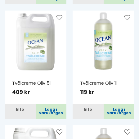
Tvålcreme Oliv 5l
Tvålcreme Oliv 1l
409 kr
119 kr
Info
Lägg i
Info
Lägg i
varukorgen
varukorgen