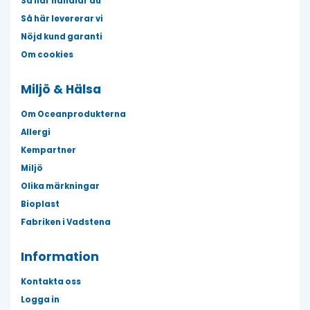
Så här handlar du
Så här levererar vi
Nöjd kund garanti
Om cookies
Miljö & Hälsa
Om Oceanprodukterna
Allergi
Kempartner
Miljö
Olika märkningar
Bioplast
Fabriken i Vadstena
Information
Kontakta oss
Logga in