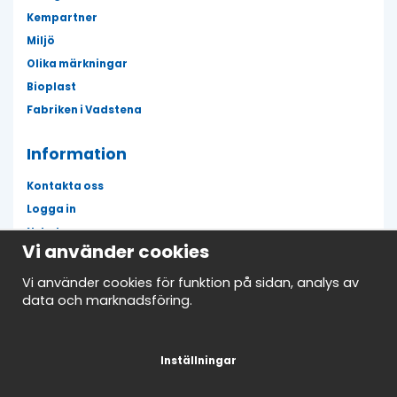
Kempartner
Miljö
Olika märkningar
Bioplast
Fabriken i Vadstena
Information
Kontakta oss
Logga in
Nyheter
Vi använder cookies
Fläckguiden
Mina favoriter
Vi använder cookies för funktion på sidan, analys av
data och marknadsföring.
Avtalskund
Nyhetsbrev
Inställningar