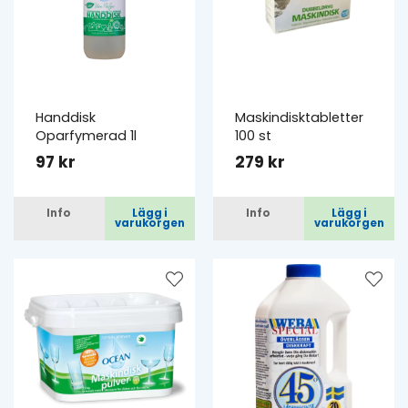
Handdisk
Maskindisktabletter
Oparfymerad 1l
100 st
97 kr
279 kr
Info
Lägg i
Info
Lägg i
varukorgen
varukorgen