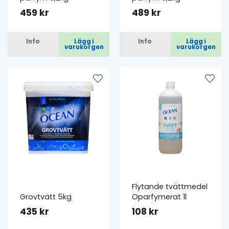
459 kr
489 kr
Info
Lägg i
Info
Lägg i
varukorgen
varukorgen
Flytande tvättmedel
Grovtvätt 5kg
Oparfymerat 1l
435 kr
108 kr