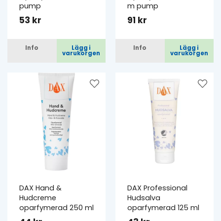
pump
m pump
53 kr
91 kr
Info
Lägg i
Info
Lägg i
varukorgen
varukorgen
DAX Hand &
DAX Professional
Hudcreme
Hudsalva
oparfymerad 250 ml
oparfymerad 125 ml