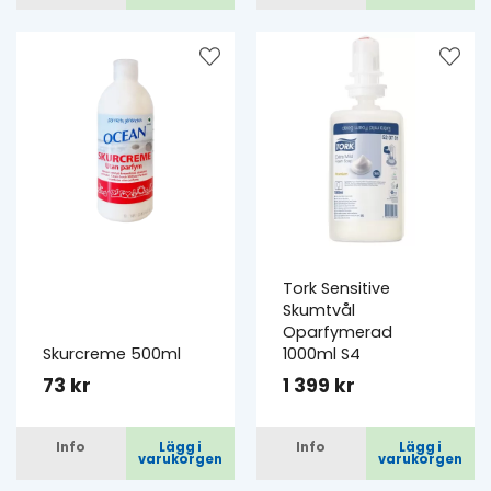
Tork Sensitive
Skumtvål
Oparfymerad
Skurcreme 500ml
1000ml S4
73 kr
1 399 kr
Info
Lägg i
Info
Lägg i
varukorgen
varukorgen