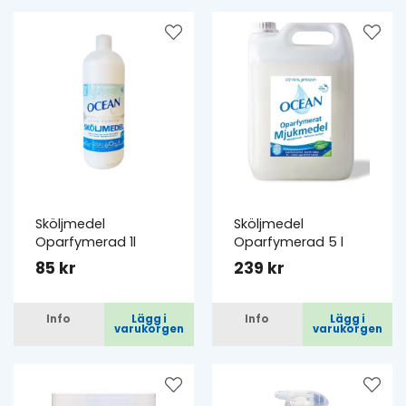
Sköljmedel
Sköljmedel
Oparfymerad 1l
Oparfymerad 5 l
85 kr
239 kr
Info
Lägg i
Info
Lägg i
varukorgen
varukorgen