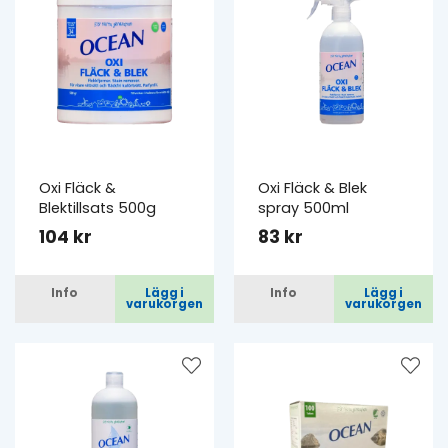
Oxi Fläck &
Oxi Fläck & Blek
Blektillsats 500g
spray 500ml
104 kr
83 kr
Info
Lägg i
Info
Lägg i
varukorgen
varukorgen