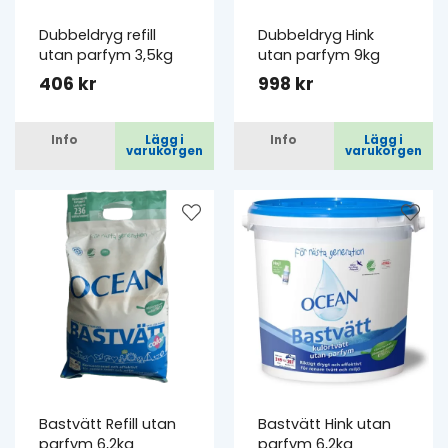
Dubbeldryg refill
Dubbeldryg Hink
utan parfym 3,5kg
utan parfym 9kg
406 kr
998 kr
Info
Lägg i
Info
Lägg i
varukorgen
varukorgen
Bastvätt Refill utan
Bastvätt Hink utan
parfym 6,2kg
parfym 6,2kg