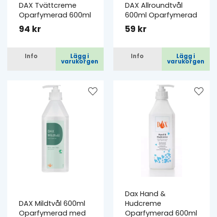
DAX Tvättcreme
DAX Allroundtvål
Oparfymerad 600ml
600ml Oparfymerad
94 kr
59 kr
Info
Lägg i
Info
Lägg i
varukorgen
varukorgen
Dax Hand &
DAX Mildtvål 600ml
Hudcreme
Oparfymerad med
Oparfymerad 600ml