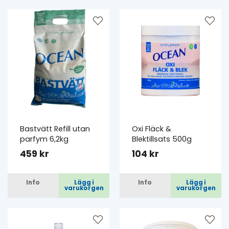
Bastvätt Refill utan
Oxi Fläck &
parfym 6,2kg
Blektillsats 500g
459 kr
104 kr
Info
Lägg i
Info
Lägg i
varukorgen
varukorgen