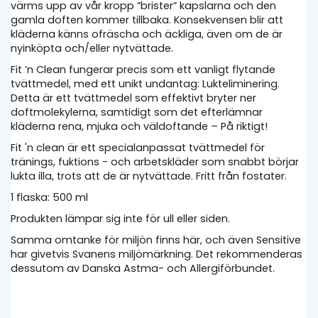
värms upp av vår kropp ”brister” kapslarna och den
gamla doften kommer tillbaka. Konsekvensen blir att
kläderna känns ofräscha och äckliga, även om de är
nyinköpta och/eller nytvättade.
Fit ’n Clean fungerar precis som ett vanligt flytande
tvättmedel, med ett unikt undantag: Lukteliminering.
Detta är ett tvättmedel som effektivt bryter ner
doftmolekylerna, samtidigt som det efterlämnar
kläderna rena, mjuka och väldoftande – På riktigt!
Fit 'n clean är ett specialanpassat tvättmedel för
tränings, fuktions - och arbetskläder som snabbt börjar
lukta illa, trots att de är nytvättade. Fritt från fostater.
1 flaska: 500 ml
Produkten lämpar sig inte för ull eller siden.
Samma omtanke för miljön finns här, och även Sensitive
har givetvis Svanens miljömärkning. Det rekommenderas
dessutom av Danska Astma- och Allergiförbundet.