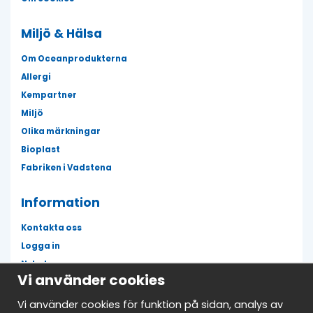
Miljö & Hälsa
Om Oceanprodukterna
Allergi
Kempartner
Miljö
Olika märkningar
Bioplast
Fabriken i Vadstena
Information
Kontakta oss
Logga in
Nyheter
Vi använder cookies
Fläckguiden
Mina favoriter
Vi använder cookies för funktion på sidan, analys av