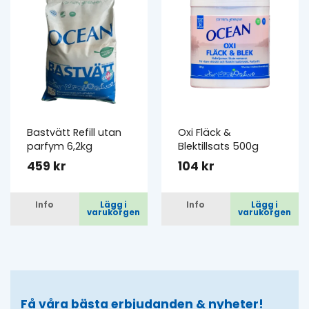
Bastvätt Refill utan
Oxi Fläck &
parfym 6,2kg
Blektillsats 500g
459 kr
104 kr
Info
Lägg i
Info
Lägg i
varukorgen
varukorgen
Få våra bästa erbjudanden & nyheter!