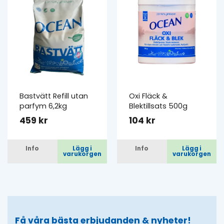
Bastvätt Refill utan
Oxi Fläck &
parfym 6,2kg
Blektillsats 500g
459 kr
104 kr
Info
Lägg i
Info
Lägg i
varukorgen
varukorgen
Få våra bästa erbjudanden & nyheter!