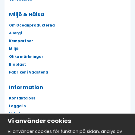
Miljö & Hälsa
Om Oceanprodukterna
Allergi
Kempartner
Miljö
Olika märkningar
Bioplast
Fabriken i Vadstena
Information
Kontakta oss
Logga in
Nyheter
Vi använder cookies
Fläckguiden
Mina favoriter
Vi använder cookies för funktion på sidan, analys av