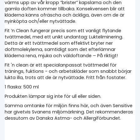
värms upp av vår kropp ”brister” kapslarna och den
gamla doften kommer tillbaka. Konsekvensen blir att
kläderna känns ofräscha och äckliga, även om de är
nyinköpta och/eller nytvättade.
Fit ’n Clean fungerar precis som ett vanligt flytande
tvättmedel, med ett unikt undantag: Lukteliminering.
Detta är ett tvättmedel som effektivt bryter ner
doftmolekylerna, samtidigt som det efterlämnar
kläderna rena, mjuka och väldoftande – På riktigt!
Fit 'n clean är ett specialanpassat tvättmedel för
tränings, fuktions - och arbetskläder som snabbt börjar
lukta illa, trots att de är nytvättade. Fritt från fostater.
1 flaska: 500 ml
Produkten lämpar sig inte för ull eller siden.
Samma omtanke för miljön finns här, och även Sensitive
har givetvis Svanens miljömärkning. Det rekommenderas
dessutom av Danska Astma- och Allergiförbundet.