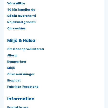
Våra villkor
Så här handlar du
Så här levererar vi
Nöjd kund garanti
Om cookies
Miljö & Hälsa
Om Oceanprodukterna
Allergi
Kempartner
Miljö
Olika märkningar
Bioplast
Fabriken i Vadstena
Information
Kontakta oss