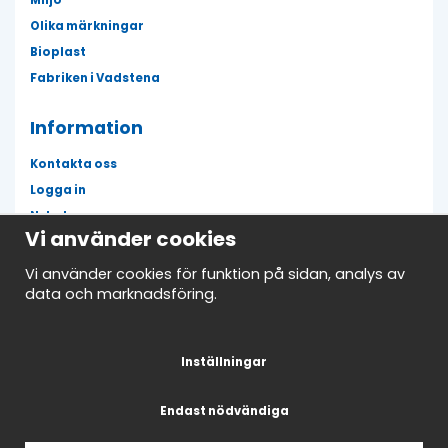
Miljö
Olika märkningar
Bioplast
Fabriken i Vadstena
Information
Kontakta oss
Logga in
Nyheter
Vi använder cookies
Fläckguiden
Mina favoriter
Vi använder cookies för funktion på sidan, analys av
data och marknadsföring.
Avtalskund
Nyhetsbrev
Inställningar
Endast nödvändiga