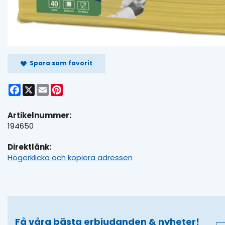
Spara som favorit
Facebook
X
Email
Pinterest
Artikelnummer:
194650
Direktlänk:
Högerklicka och kopiera adressen
Få våra bästa erbjudanden & nyheter!