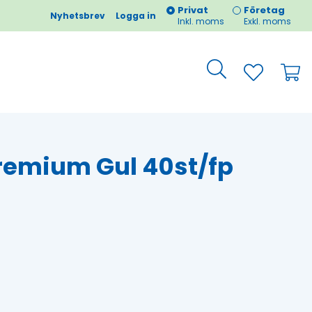
Privat
Företag
Nyhetsbrev
Logga in
Inkl. moms
Exkl. moms
Premium Gul 40st/fp