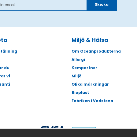
Skicka
eta
Miljö & Hälsa
tällning
Om Oceanprodukterna
Allergi
ar du
Kempartner
rar vi
Miljö
ranti
Olika märkningar
Bioplast
Fabriken i Vadstena