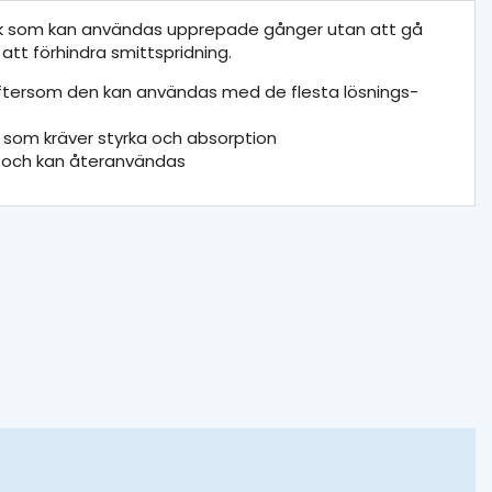
uk som kan användas upprepade gånger utan att gå
r att förhindra smittspridning.
 eftersom den kan användas med de flesta lösnings-
g som kräver styrka och absorption
tt och kan återanvändas