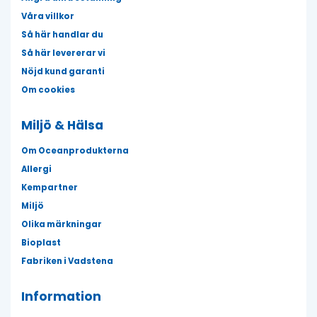
Våra villkor
Så här handlar du
Så här levererar vi
Nöjd kund garanti
Om cookies
Miljö & Hälsa
Om Oceanprodukterna
Allergi
Kempartner
Miljö
Olika märkningar
Bioplast
Fabriken i Vadstena
Information