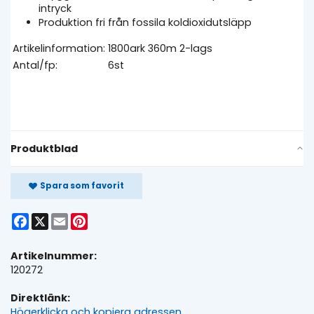
intryck
Produktion fri från fossila koldioxidutsläpp
Artikelinformation:
1800ark 360m 2-lags
Antal/fp:
6st
Produktblad
Spara som favorit
Facebook
X
Email
Pinterest
Artikelnummer:
120272
Direktlänk:
Högerklicka och kopiera adressen