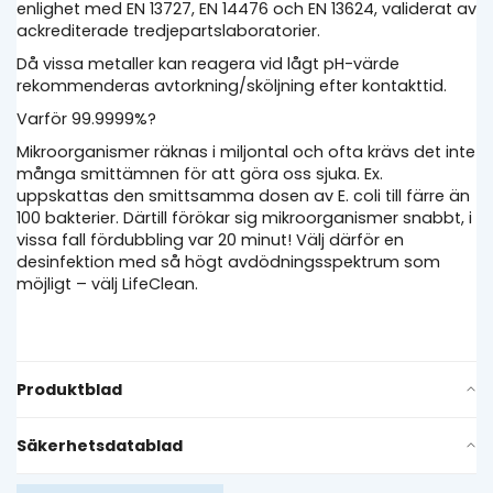
enlighet med EN 13727, EN 14476 och EN 13624, validerat av
ackrediterade tredjepartslaboratorier.
Då vissa metaller kan reagera vid lågt pH-värde
rekommenderas avtorkning/sköljning efter kontakttid.
Varför 99.9999%?
Mikroorganismer räknas i miljontal och ofta krävs det inte
många smittämnen för att göra oss sjuka. Ex.
uppskattas den smittsamma dosen av E. coli till färre än
100 bakterier. Därtill förökar sig mikroorganismer snabbt, i
vissa fall fördubbling var 20 minut! Välj därför en
desinfektion med så högt avdödningsspektrum som
möjligt – välj LifeClean.
Produktblad
Säkerhetsdatablad