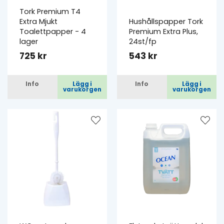
Tork Premium T4
Extra Mjukt
Hushållspapper Tork
Toalettpapper - 4
Premium Extra Plus,
lager
24st/fp
725 kr
543 kr
Info
Lägg i
Info
Lägg i
varukorgen
varukorgen