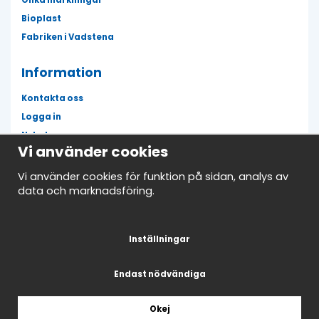
Olika märkningar
Bioplast
Fabriken i Vadstena
Information
Kontakta oss
Logga in
Nyheter
Vi använder cookies
Fläckguiden
Mina favoriter
Vi använder cookies för funktion på sidan, analys av
data och marknadsföring.
Avtalskund
Nyhetsbrev
Inställningar
Endast nödvändiga
Okej
Drift & produktion:
Wikinggruppen