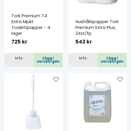
Tork Premium T4
Extra Mjukt
Hushållspapper Tork
Toalettpapper - 4
Premium Extra Plus,
lager
24st/fp
725 kr
543 kr
Info
Lägg i
Info
Lägg i
varukorgen
varukorgen