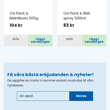
Oxi Fläck &
Oxi Fläck & Blek
Blektillsats 500g
spray 500ml
104 kr
83 kr
Info
Lägg i
Info
Lägg i
varukorgen
varukorgen
Få våra bästa erbjudanden & nyheter!
De uppgifter du matar in kommer endast användas till våra
nyhetsbrev.
Skicka