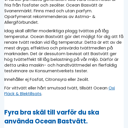
fria från fosfater och zeoliter.
​
Ocean Basvätt är
Svanenmärkt. Finns med och utan parfym.
Oparfymerat rekommenderas av Astma- &
Allergiförbundet.
Idag skall alltfler moderiktiga plagg tvättas på låg
temperatur. Ocean Bastvätt gör det möjligt för dig att få
renare tvätt redan vid låg temperatur. Detta är ett av de
mest dryga, effektiva och prisvärda tvättmedlen på
marknaden. Det är dessutom bevisat att Bastvätt ger
hög tvätteffekt till låg belastning på vår miljö. Därför är
detta unika maskin- och handtvättmedel en flerfaldig
testvinnare av Konsumentverkets tester.
Innehåller ej Fosfat, Citronsyra eller Zeolit.
För vittvätt eller hårt smutsad tvätt, tillsätt Ocean
Oxi
Fläck & Blektillsats
.
Fyra bra skäl till varför du ska
använda Ocean Bastvätt.