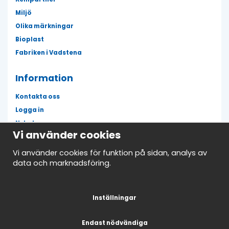
Miljö
Olika märkningar
Bioplast
Fabriken i Vadstena
Information
Kontakta oss
Logga in
Nyheter
Vi använder cookies
Fläckguiden
Mina favoriter
Vi använder cookies för funktion på sidan, analys av
data och marknadsföring.
Avtalskund
Nyhetsbrev
Inställningar
Endast nödvändiga