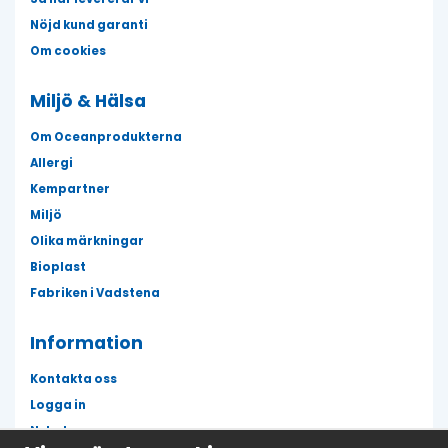
Nöjd kund garanti
Om cookies
Miljö & Hälsa
Om Oceanprodukterna
Allergi
Kempartner
Miljö
Olika märkningar
Bioplast
Fabriken i Vadstena
Information
Kontakta oss
Logga in
Nyheter