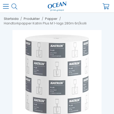
Startsida
/
Produkter
/
Papper
/
Handtorkpapper Katrin Plus M 1-lags 280m 6rl/kolli