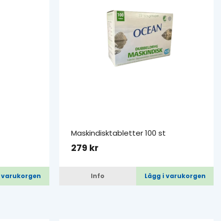
Maskindisktabletter 100 st
279 kr
i varukorgen
Info
Lägg i varukorgen