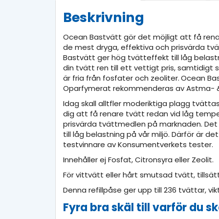
Beskrivning
Ocean Bastvätt gör det möjligt att få rena
de mest dryga, effektiva och prisvärda t
Bastvätt ger hög tvätteffekt till låg belast
din tvätt ren till ett vettigt pris, samtidi
är fria från fosfater och zeoliter.
​
Ocean Bas
Oparfymerat rekommenderas av Astma- & 
Idag skall alltfler moderiktiga plagg tvätt
dig att få renare tvätt redan vid låg temp
prisvärda tvättmedlen på marknaden. Det 
till låg belastning på vår miljö. Därför är 
testvinnare av Konsumentverkets tester.
Innehåller ej Fosfat, Citronsyra eller Zeolit.
För vittvätt eller hårt smutsad tvätt, tillsät
Denna refillpåse ger upp till 236 tvättar, vik
Fyra bra skäl till varför du