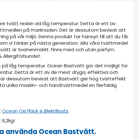
re tvätt redan vid låg temperatur. Detta är ett av
vättmedlen på marknaden. Det är dessutom bevisat att
ning på vår miljö. Denna produkt tar hänsyn till att du får
gt som vi tänker på nästa generation. Alla våra tvättmedel
vätt är Svanenmärkt. Finns med och utan parfym.
Allergiförbundet.
as på låg temperatur. Ocean Bastvätt gör det möjligt för
eratur. Detta är ett av de mest dryga, effektiva och
är dessutom bevisat att Bastvätt ger hög tvätteffekt
detta unika maskin- och handtvättmedel en flerfaldig
t
Ocean Oxi Fläck & Blektillsats
.
t 6,2kg!
 ska använda Ocean Bastvätt.