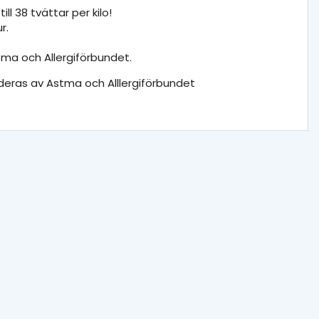
ll 38 tvättar per kilo!
ur.
a och Allergiförbundet.
ras av Astma och Alllergiförbundet