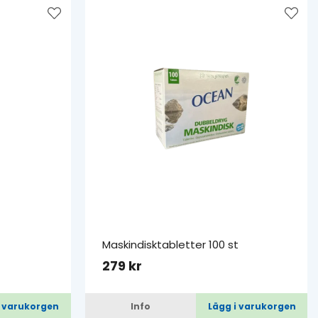
Maskindisktabletter 100 st
279 kr
i varukorgen
Info
Lägg i varukorgen