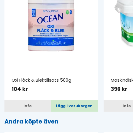
Oxi Fläck & Blektillsats 500g
Maskindis
104 kr
396 kr
Info
Lägg i varukorgen
Info
Andra köpte även