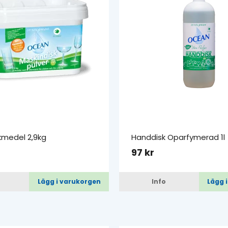
kmedel 2,9kg
Handdisk Oparfymerad 1l
97 kr
Lägg i varukorgen
Info
Lägg 