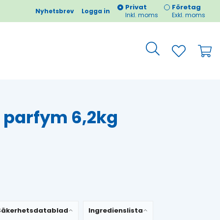
Privat
Företag
Nyhetsbrev
Logga in
Inkl. moms
Exkl. moms
n parfym 6,2kg
Säkerhetsdatablad
Ingredienslista