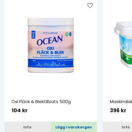
Oxi Fläck & Blektillsats 500g
Maskindis
104 kr
396 kr
Info
Lägg i varukorgen
Info