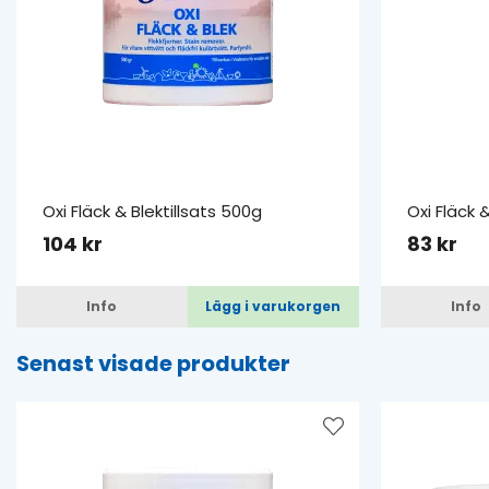
Oxi Fläck & Blektillsats 500g
Oxi Fläck 
104 kr
83 kr
Info
Lägg i varukorgen
Info
Senast visade produkter