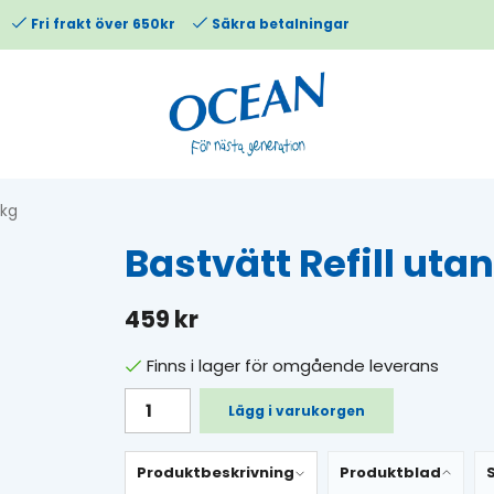
Fri frakt över 650kr
Säkra betalningar
2kg
Bastvätt Refill uta
459 kr
Finns i lager för omgående leverans
Lägg i varukorgen
Produktbeskrivning
Produktblad