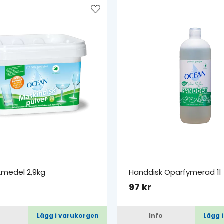
kmedel 2,9kg
Handdisk Oparfymerad 1l
97 kr
Lägg i varukorgen
Info
Lägg 